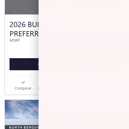
2026 BUICK ENCLAVE
PREFERRED
$54,560
MSRP
OBTENGA EL PRECIO DE HOY
Comparar
Rastrear Precio
Guardar
Detalles