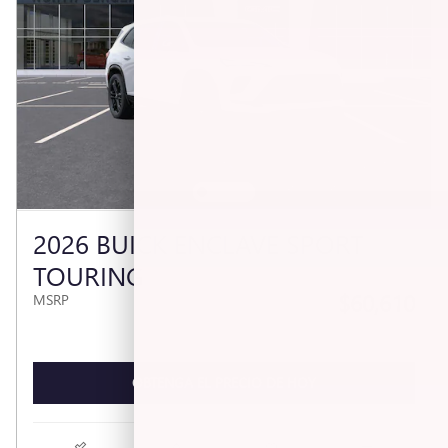
2026 BUICK ENCLAVE SPORT
TOURING
$60,610
MSRP
OBTENGA EL PRECIO DE HOY