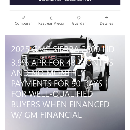
Comparar
Rastrear Precio
Guardar
Detalles
2025 GMC SIERRA 2500 HD
3.9% APR FOR 48 MONTHS
AND NO MONTHLY
PAYMENTS FOR 90 DAYS
FOR WELL-QUALIFIED
BUYERS WHEN FINANCED
W/ GM FINANCIAL