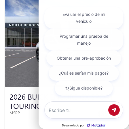
2026 BUICK ENCORE GX SPORT
TOURING
$35,930
MSRP
Chatea con nosotros