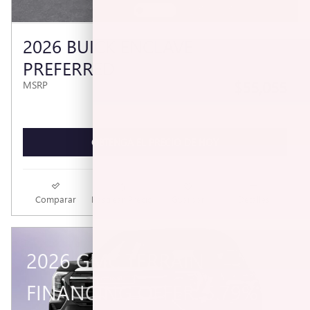
2026 BUICK ENCLAVE
PREFERRED
$55,055
MSRP
OBTENGA EL PRECIO DE HOY
Comparar
Rastrear Precio
Guardar
Detalles
2026 GMC TERRAIN
FINANCING OFFER: 5.79%