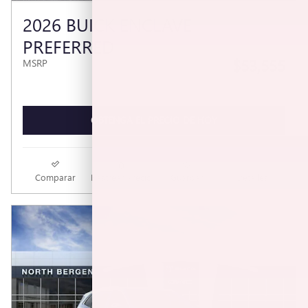
2026 BUICK ENCLAVE
PREFERRED
$53,555
MSRP
OBTENGA EL PRECIO DE HOY
Comparar
Rastrear Precio
Guardar
Detalles