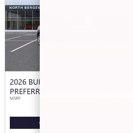
2026 BUICK ENCORE GX
PREFERRED
$32,095
MSRP
OBTENGA EL PRECIO DE HOY