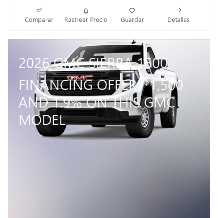
Comparar
Rastrear Precio
Guardar
Detalles
2026 GMC SIERRA 1500
$
FINANCING OFFER:
1,500
AND 1.9% ON THIS GMC
MODEL