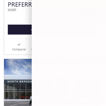
PREFERRED
$32,495
MSRP
OBTENGA EL PRECIO DE HOY
Comparar
Rastrear Precio
Guardar
Detalles