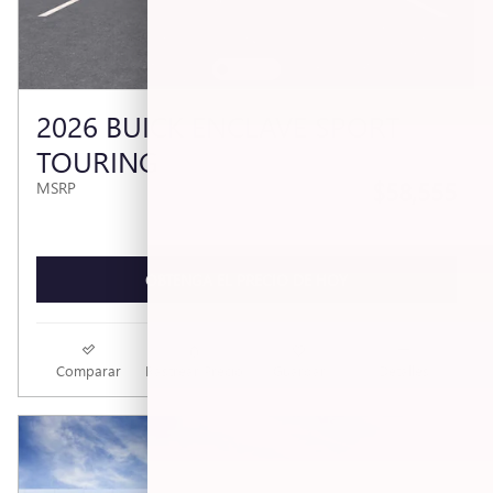
2026 BUICK ENCLAVE SPORT
TOURING
$58,555
MSRP
OBTENGA EL PRECIO DE HOY
Comparar
Rastrear Precio
Guardar
Detalles