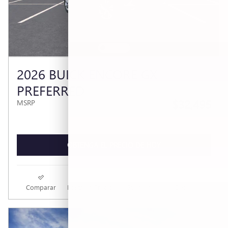
2026 BUICK ENCORE GX
PREFERRED
$32,495
MSRP
OBTENGA EL PRECIO DE HOY
Comparar
Rastrear Precio
Guardar
Detalles