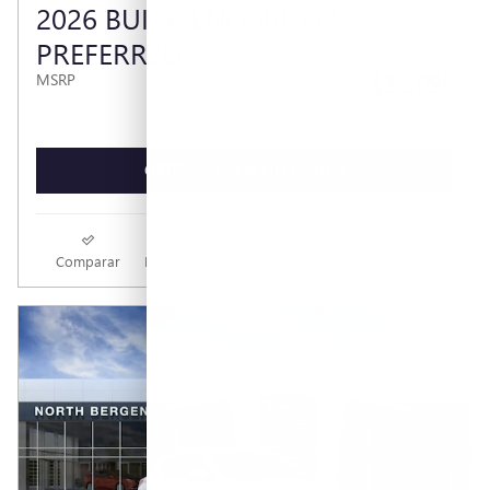
2026 BUICK ENCORE GX
PREFERRED
$32,095
MSRP
OBTENGA EL PRECIO DE HOY
Comparar
Rastrear Precio
Guardar
Detalles