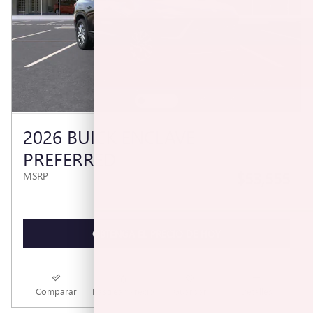
2026 BUICK ENCLAVE
PREFERRED
$53,555
MSRP
OBTENGA EL PRECIO DE HOY
Comparar
Rastrear Precio
Guardar
Detalles