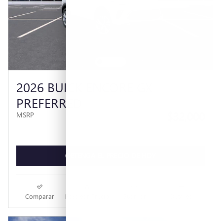
2026 BUICK ENCORE GX
PREFERRED
$32,000
MSRP
OBTENGA EL PRECIO DE HOY
Comparar
Rastrear Precio
Guardar
Detalles