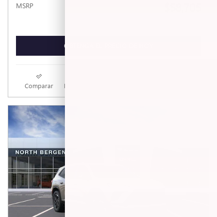
$58,705
MSRP
OBTENGA EL PRECIO DE HOY
Comparar
Rastrear Precio
Guardar
Detalles