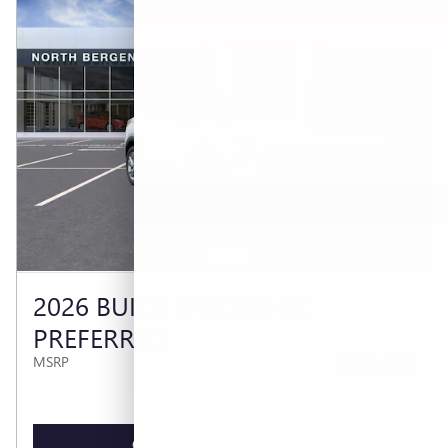
2026 BUICK ENCORE GX
PREFERRED
$32,000
MSRP
OBTENGA EL PRECIO DE HOY